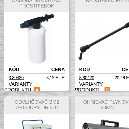
NÁDOBA NA ČISTIACI
NADSTAVEC FLEXI
PROSTRIEDOK
KÓD
CENA
KÓD
CE
3.80430
8,19 EUR
3.80420
20,49 
VARIANTY
VARIANTY
PRODUKTU
PRODUKTU
ODVLHČOVAČ BM2
OHRIEVAČ PLYNOV
ARCODRY DR 310
30KW