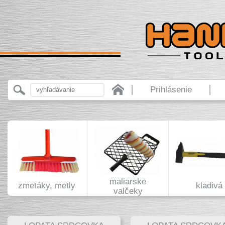
Prihlásenie
maliarske
zmetáky, metly
kladivá
valčeky