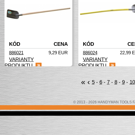
KÓD
CENA
KÓD
CE
886021
9,29 EUR
886024
22,99 
VARIANTY
VARIANTY
PRODUKTU
PRODUKTU
«
‹
5
-
6
-
7
-
8
-
9
-
10
© 2013 - 2026 HANDYMAN TOOLS FACTOR