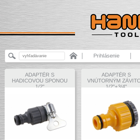
Prihlásenie
ADAPTÉR S
ADAPTÉR S
HADICOVOU SPONOU
VNÚTORNÝM ZÁVIT
1/2"
1/2"+3/4"