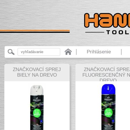
Prihlásenie
ZNAČKOVACÍ SPREJ
ZNAČKOVACÍ SPRE
BIELY NA DREVO
FLUORESCENČNÝ 
DREVO