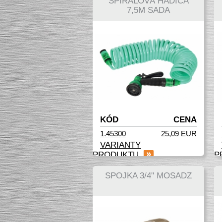
ŠPIRÁLOVÁ HADICA
7,5M SADA
KÓD
CENA
1.45300
25,09 EUR
VARIANTY
PRODUKTU
P
SPOJKA 3/4" MOSADZ