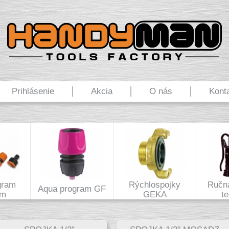
Prihlásenie
Akcia
O nás
Kont
gram
Rýchlospojky
Ručná
Aqua program GF
um
GEKA
t