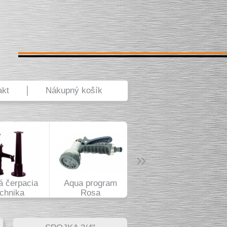
akt
Nákupný košík
 čerpacia
Aqua program
echnika
Rosa