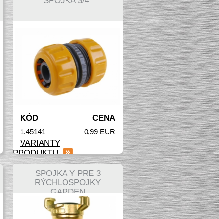
SPOJKA 3/4"
KÓD
CENA
1.45141
0,99 EUR
VARIANTY
PRODUKTU
SPOJKA Y PRE 3
RÝCHLOSPOJKY
GARDEN