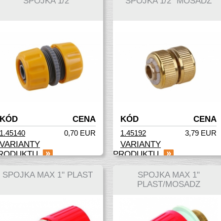
SPOJKA 1/2"
SPOJKA 1/2" MOSADZ
KÓD
CENA
KÓD
CENA
1.45140
0,70 EUR
1.45192
3,79 EUR
VARIANTY
VARIANTY
RODUKTU
PRODUKTU
SPOJKA MAX 1" PLAST
SPOJKA MAX 1"
PLAST/MOSADZ