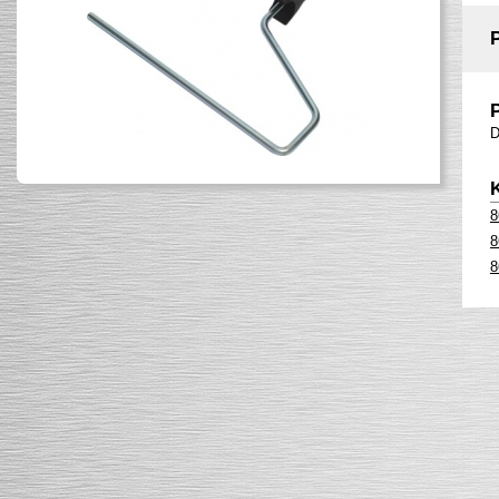
D
8
8
8