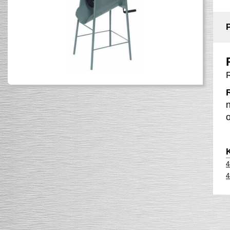
n
4
4